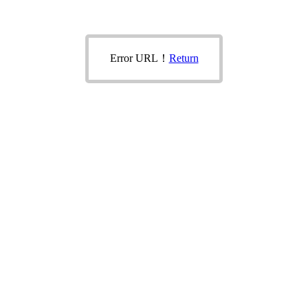
Error URL！
Return